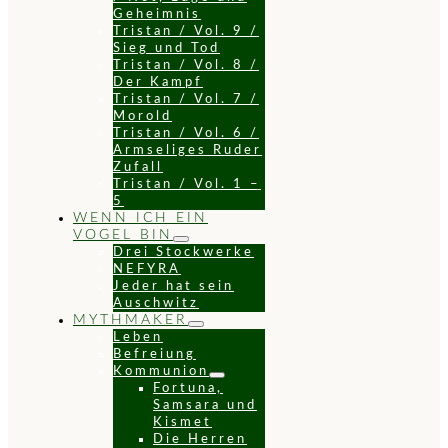
Geheimnis
Tristan / Vol. 9 /
Sieg und Tod
Tristan / Vol. 8 /
Der Kampf
Tristan / Vol. 7 /
Morold
Tristan / Vol. 6 /
Armseliges Ruder
Zufall
Tristan / Vol. 1 –
5
WENN ICH EIN
VOGEL BIN
Drei Stockwerke
NEFYRA
Jeder hat sein
Auschwitz
MYTHMAKER
Leben
Befreiung
Kommunion
Fortuna,
Samsara und
Kismet
Die Herren