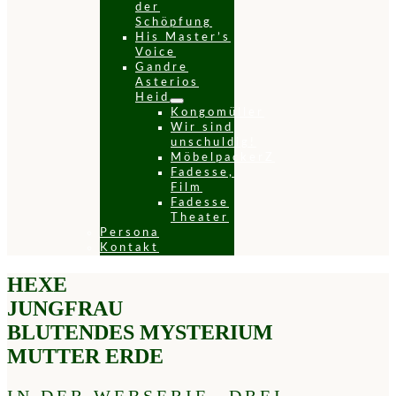
der
Schöpfung
His Master’s
Voice
Gandre
Asterios
Heid
Kongomüller
Wir sind
unschuldig!
MöbelpackerZ
Fadesse,
Film
Fadesse
Theater
Persona
Kontakt
HEXE
JUNGFRAU
BLUTENDES MYSTERIUM
MUTTER ERDE