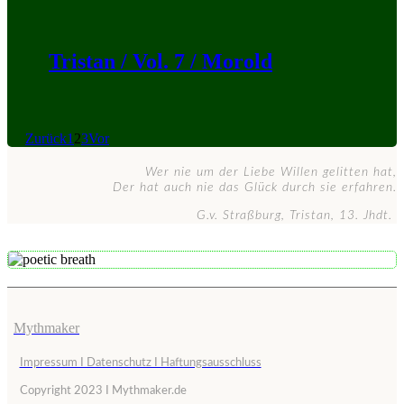
Tristan / Vol. 7 / Morold
Zurück
1
2
3
Vor
Wer nie um der Liebe Willen gelitten hat,
Der hat auch nie das Glück durch sie erfahren.
G.v. Straßburg, Tristan, 13. Jhdt.
Mythmaker
Impressum I Datenschutz I Haftungsausschluss
Copyright 2023 I Mythmaker.de