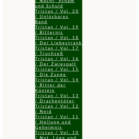
/ Nacht, Scham
und Schuld
Tristan / Vol. 20
/ Unlösbares
Band
Tristan / Vol. 19
/ Bitternis
Tristan / Vol. 18
/ Der Liebestrank
Tristan / Vol. 17
/ Truchseß
Tristan / Vol. 16
/ Der Zwiespalt
Tristan / Vol. 15
/ Die Zunge
Tristan / Vol. 14
/ Ritter der
Königin
Tristan / Vol. 13
/ Drachentöter
Tristan / Vol. 12
/ Neid
Tristan / Vol. 11
/ Heilung und
Geheimnis
Tristan / Vol. 10
/ Not, Lüge und