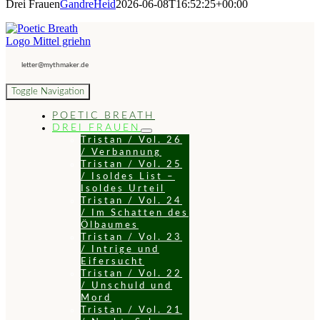
Drei Frauen
GandreHeid
2026-06-08T16:52:25+00:00
letter@mythmaker.de
Toggle Navigation
POETIC BREATH
DREI FRAUEN
Tristan / Vol. 26
/ Verbannung
Tristan / Vol. 25
/ Isoldes List –
Isoldes Urteil
Tristan / Vol. 24
/ Im Schatten des
Ölbaumes
Tristan / Vol. 23
/ Intrige und
Eifersucht
Tristan / Vol. 22
/ Unschuld und
Mord
Tristan / Vol. 21