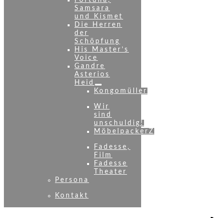
Fortuna,
Samsara
und Kismet
Die Herren
der
Schöpfung
His Master’s
Voice
Gandre
Asterios
Heid
Kongomüller
Wir
sind
unschuldig!
MöbelpackerZ
Fadesse,
Film
Fadesse
Theater
Persona
Kontakt